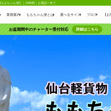
赤帽ももちゃん便】｜24時間｜お電話一本で即日配送｜ジャスト時間指定対応
ム
業務案内
ももちゃん便とは
運べるサイズ
ブログ
【お
詳細はこちら
お盆期間中のチャーター受付対応