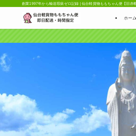
創業1997年から輸送瑕疵ゼロ記録 | 仙台軽貨物ももちゃん便【旧
ホー