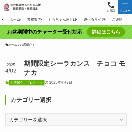
お電話
メニュー
ホーム
業務案内
ももちゃん便とは
運べるサイズ
ご連絡
お盆期間中のチャーター受付対応
詳細はこちら
ホーム
お店紹介
期間限定シーラカンス チョコ モ
2025
4/02
ナカ
2025年4月2日
お店紹介
ブログネタ
カテゴリー選択
カ
テ
ゴ