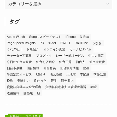
カ
テ
ゴ
リ
タグ
ー
Apple Watch
Googleスピードテスト
iPhone
N-Box
PageSpeed Insights
PR
slider
SWELL
YouTube
うなぎ
うなぎ稲川
お店紹介
オンライン受講
カーナビタイム
チャーター写真集
ブログネタ
レーザー式オービス
中山大観音
今日の仙台大観音
仙台お店紹介
仙台三越
仙台人
仙台大観音
仙台市泉区
仙台情報
仙台育英
仙台観光情報
動画
半固定式オービス
取締り
地元応援
大地震
季節感
季節話題
松島
美味しい
良かった
菅生
観光案内
貨物軽自動車安全管理者
貨物軽自動車安全管理者講習
赤帽
道路情報
開盛庵
鰻
お店紹介
ブログネタ