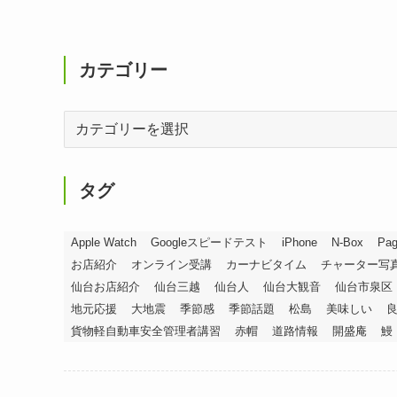
カテゴリー
カ
テ
ゴ
リ
タグ
ー
Apple Watch
Googleスピードテスト
iPhone
N-Box
Pag
お店紹介
オンライン受講
カーナビタイム
チャーター写
仙台お店紹介
仙台三越
仙台人
仙台大観音
仙台市泉区
地元応援
大地震
季節感
季節話題
松島
美味しい
貨物軽自動車安全管理者講習
赤帽
道路情報
開盛庵
鰻