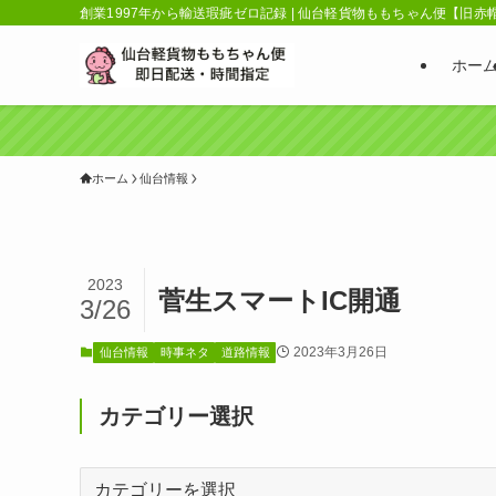
創業1997年から輸送瑕疵ゼロ記録 | 仙台軽貨物ももちゃん便【旧
ホー
ホーム
仙台情報
2023
菅生スマートIC開通
3/26
2023年3月26日
仙台情報
時事ネタ
道路情報
カテゴリー選択
カ