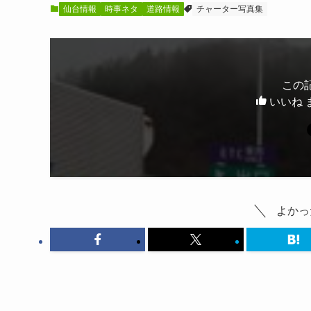
仙台情報
時事ネタ
道路情報
チャーター写真集
この
いいね 
よかっ