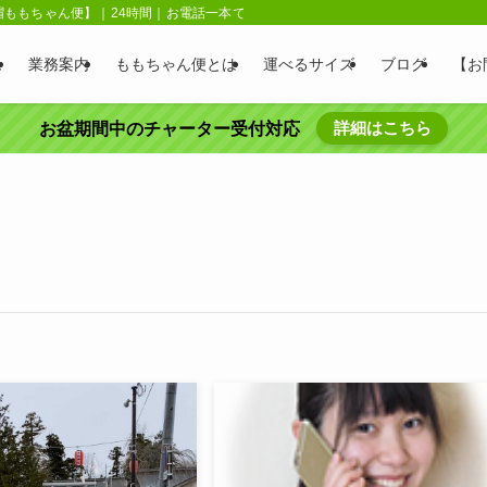
赤帽ももちゃん便】｜24時間｜お電話一本で即日配送｜ジャスト時間指定対応
ム
業務案内
ももちゃん便とは
運べるサイズ
ブログ
【お
詳細はこちら
お盆期間中のチャーター受付対応