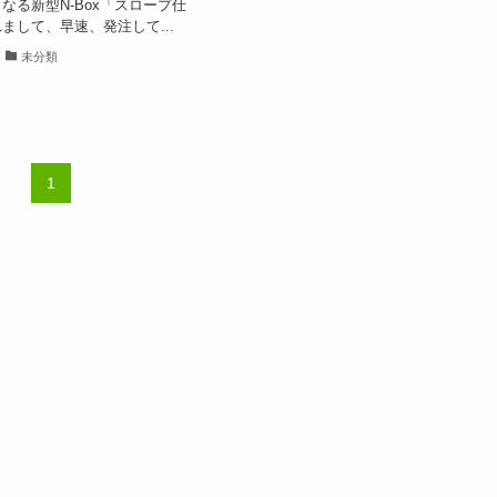
なる新型N-Box「スロープ仕
まして、早速、発注して...
未分類
1