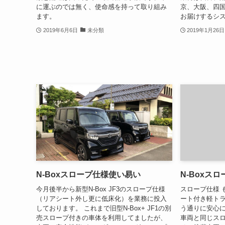
に運ぶのでは無く、使命感を持って取り組み
京、大阪、四
ます。
お届けするシ
2019年6月6日
未分類
2019年1月26日
N-Boxスロープ仕様使い易い
N-Boxス
今月後半から新型N-Box JF3のスロープ仕様
スロープ仕様 
（リアシート外し更に低床化）を業務に投入
ート付き軽ト
しております。 これまで旧型N-Box+ JF1の別
う通りに安心
売スロープ付きの車体を利用してましたが、
車両と同じス