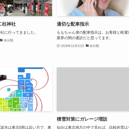
二柱神社
適切な配車指示
神社に行ってきました。
ももちゃん便の配車指示は、お客様と軽運
業界の間の通訳だと思ってます。
未分類
2019年12月21日
未分類
積雪対策にガレージ増設
送先は東北6県は近い方で、東
仙台は東北地方の中で見れば、比較的雪は