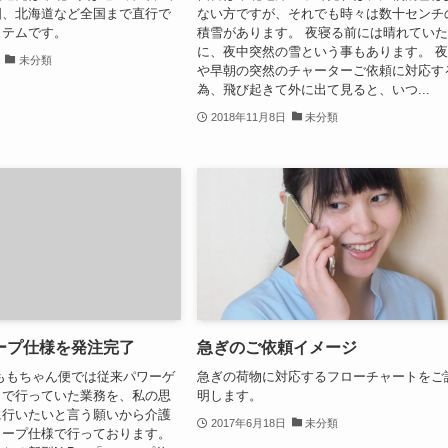
国、北海道など全国まで直行で
ない方ですが、それでも時々は数十センチ
ステムです。
積雪があります。 夜寝る前には晴れてい
に、夜中突然の雪という事もあります。 
未分類
や早朝の突然のチャーターご依頼に対応す
為、飛び起きて外に出て見ると、いつ...
2018年11月8日
未分類
ロープ仕様を発注完了
急ぎのご依頼イメージ
ももちゃん便では従来パワーゲ
急ぎの荷物に対応するフローチャートをご
ラで行っていた業務を、私の思
明します。
に行いたいと言う願いから介護
2017年6月18日
未分類
ロープ仕様で行っております。