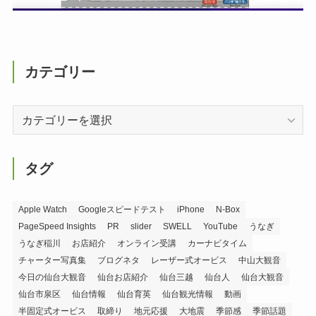
カテゴリー
カ
テ
ゴ
リ
タグ
ー
Apple Watch
Googleスピードテスト
iPhone
N-Box
PageSpeed Insights
PR
slider
SWELL
YouTube
うなぎ
うなぎ稲川
お店紹介
オンライン受講
カーナビタイム
チャーター写真集
ブログネタ
レーザー式オービス
中山大観音
今日の仙台大観音
仙台お店紹介
仙台三越
仙台人
仙台大観音
仙台市泉区
仙台情報
仙台育英
仙台観光情報
動画
半固定式オービス
取締り
地元応援
大地震
季節感
季節話題