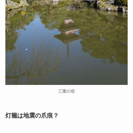
三重の塔
灯籠は地震の爪痕？