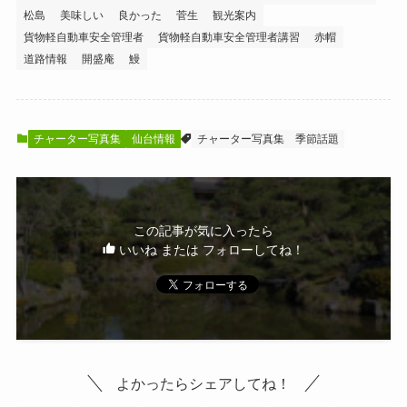
松島
美味しい
良かった
菅生
観光案内
貨物軽自動車安全管理者
貨物軽自動車安全管理者講習
赤帽
道路情報
開盛庵
鰻
チャーター写真集
仙台情報
チャーター写真集
季節話題
この記事が気に入ったら
いいね または フォローしてね！
よかったらシェアしてね！