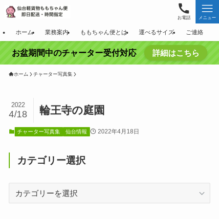
お電話
メニュー
ホーム
業務案内
ももちゃん便とは
運べるサイズ
ご連絡
お盆期間中のチャーター受付対応
詳細はこちら
ホーム
チャーター写真集
2022
輪王寺の庭園
4/18
2022年4月18日
チャーター写真集
仙台情報
カテゴリー選択
カ
テ
ゴ