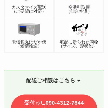
カスタマイズ配送
空港引取便
（ご要望に対応）
（仙台空港）
未梱包丸はだか便
宅配に断られた荷物
（愛情輸送）
(サイズ、形状他）
配送ご相談はこちら
受付
090-4312-7844