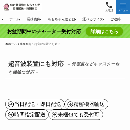
お電話
メニュー
ホーム
業務案内
ももちゃん便とは
運べるサイズ
ご連絡
お盆期間中のチャーター受付対応
詳細はこちら
ホーム
業務案内
超音波装置にも対応
超音波装置にも対応
– 骨密度などキャスター付
き機械に対応 –
当日配送・即日配送
精密機器輸送
時間指定配送
未梱包でも受付可