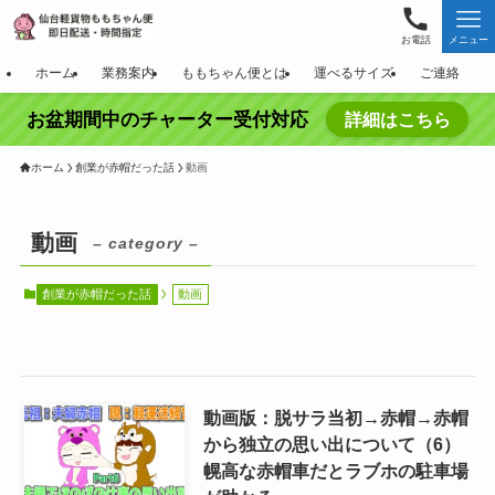
お電話
メニュー
ホーム
業務案内
ももちゃん便とは
運べるサイズ
ご連絡
お盆期間中のチャーター受付対応
詳細はこちら
ホーム
創業が赤帽だった話
動画
動画
– category –
創業が赤帽だった話
動画
動画版：脱サラ当初→赤帽→赤帽
から独立の思い出について（6）
幌高な赤帽車だとラブホの駐車場