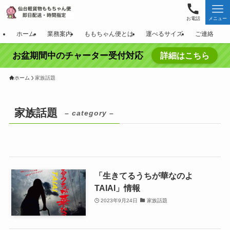
お電話
メニュー
ホーム
業務案内
ももちゃん便とは
運べるサイズ
ご連絡
お盆期間中のチャーター受付対応
詳細はこちら
ホーム
家族話題
家族話題
– category –
「生きてるうちが華なのよ
TAIAI」情報
2023年9月24日
家族話題